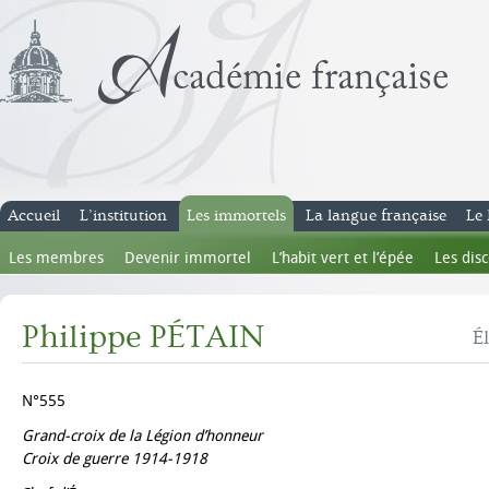
Accueil
L’institution
Les immortels
La langue française
Le 
Les membres
Devenir immortel
L’habit vert et l’épée
Les dis
Philippe PÉTAIN
É
N°555
Grand-croix de la Légion d’honneur
Croix de guerre 1914-1918