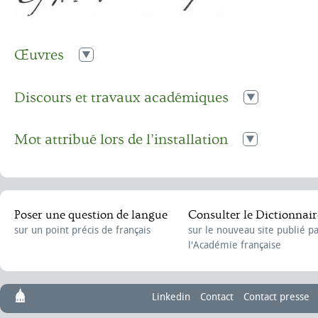
Œuvres
1940
La politique sociale de la France.
Discours et travaux académiques
1949
Quatre années au pouvoir.
Discours de réception de Philippe Pétain
,
le 22 janvier 1931
Mot attribué lors de l’installation
Pâquis :
e
n. m. XVII
siècle. Issu du croisement de l’ancien français
pasquie
latin
pascere,
« faire paître ». Vieilli. Lieu où le gibier vient se nou
Poser une question de langue
Consulter le Dictionnair
plutôt
Gagnage
.)
sur un point précis de français
sur le nouveau site publié p
l'Académie française
Linkedin
Contact
Contact presse