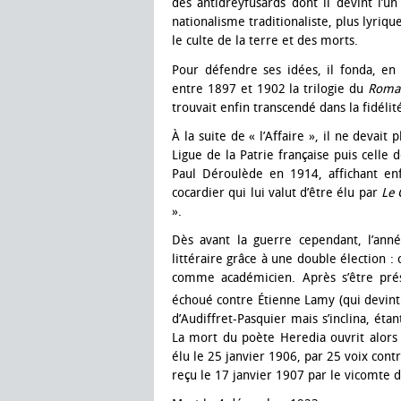
des antidreyfusards dont il devint l’un
nationalisme traditionaliste, plus lyriq
le culte de la terre et des morts.
Pour défendre ses idées, il fonda, en
entre 1897 et 1902 la trilogie du
Roman
trouvait enfin transcendé dans la fidélité
À la suite de « l’Affaire », il ne devait
Ligue de la Patrie française puis celle d
Paul Déroulède en 1914, affichant en
cocardier qui lui valut d’être élu par
Le 
».
Dès avant la guerre cependant, l’anné
littéraire grâce à une double élection 
comme académicien. Après s’être pré
échoué contre Étienne Lamy (qui devint
d’Audiffret-Pasquier mais s’inclina, éta
La mort du poète Heredia ouvrit alors
élu le 25 janvier 1906, par 25 voix cont
reçu le 17 janvier 1907 par le vicomte d