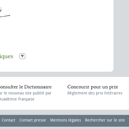
iques
,
le 17 janvier 1907
21 novembre 1907
onsulter le Dictionnaire
Concourir pour un prix
n Richepin
,
le 18 février 1909
ur le nouveau site publié par
Règlement des prix littéraires
de Bossuet à Metz
,
le 22 mai 1921
'Académie française
rcier)
Blaise Pascal, célébré à Clermont-Ferrand
,
le 8 juillet 1923
mort
Contact
Contact presse
Mentions légales
Rechercher sur le site