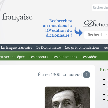
La langue française
Le Dictionnaire
Les prix et fondations
Ac
bit vert et l’épée
Les discours
Les publications
Les vidéos
Rec
Élu en 1906 au fauteuil
4