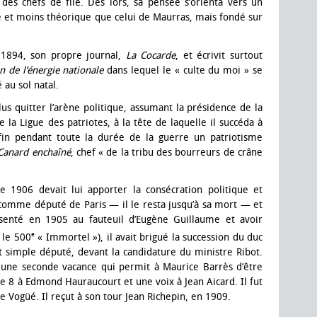
 des chefs de file. Dès lors, sa pensée s’orienta vers un
ue et moins théorique que celui de Maurras, mais fondé sur
 1894, son propre journal,
La Cocarde
, et écrivit surtout
 de l’énergie nationale
dans lequel le « culte du moi » se
 au sol natal.
 plus quitter l’arène politique, assumant la présidence de la
e la Ligue des patriotes, à la tête de laquelle il succéda à
fin pendant toute la durée de la guerre un patriotisme
Canard enchaîné
, chef « de la tribu des bourreurs de crâne
e 1906 devait lui apporter la consécration politique et
: comme député de Paris — il le resta jusqu’à sa mort — et
senté en 1905 au fauteuil d’Eugène Guillaume et avoir
e
 le 500
« Immortel »), il avait brigué la succession du duc
nt simple député, devant la candidature du ministre Ribot.
 une seconde vacance qui permit à Maurice Barrès d’être
re 8 à Edmond Hauraucourt et une voix à Jean Aicard. Il fut
e Vogüé. Il reçut à son tour Jean Richepin, en 1909.