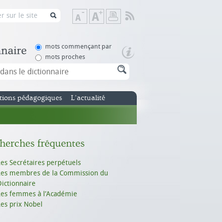
Flux
Diminuer
Augmenter
Imprimer
RSS
la
la
taille
taille
de
de
mots commençant par
texte
texte
mots proches
tions pédagogiques
L’actualité
herches fréquentes
Les Secrétaires perpétuels
Les membres de la Commission du
Dictionnaire
Les femmes à l’Académie
Les prix Nobel