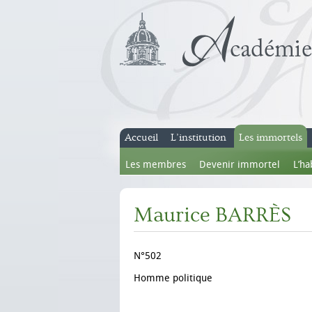
Accueil
L’institution
Les immortels
Les membres
Devenir immortel
L’ha
Maurice BARRÈS
N°502
Homme politique