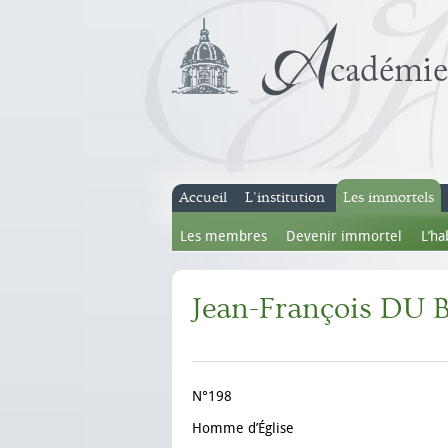
Accueil
L’institution
Les immortels
Les membres
Devenir immortel
L’ha
Jean-François DU
N°198
Homme d’Église