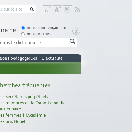
Flux
Diminuer
Augmenter
Imprimer
RSS
la
la
taille
taille
de
de
mots commençant par
texte
texte
mots proches
tions pédagogiques
L’actualité
herches fréquentes
Les Secrétaires perpétuels
Les membres de la Commission du
Dictionnaire
Les femmes à l’Académie
Les prix Nobel