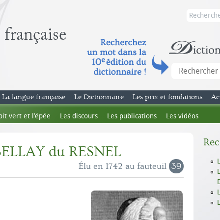
La langue française
Le Dictionnaire
Les prix et fondations
Ac
bit vert et l’épée
Les discours
Les publications
Les vidéos
Rec
 BELLAY du RESNEL
Élu en 1742 au fauteuil
39