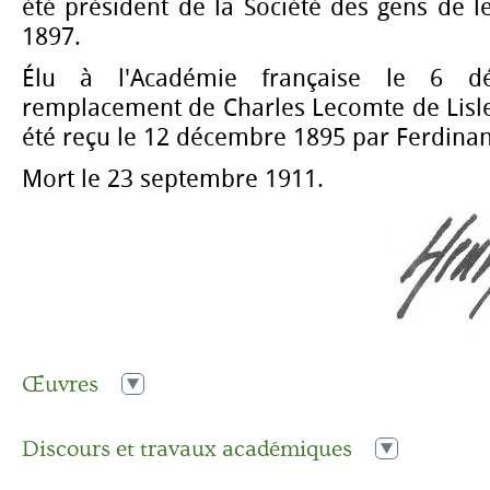
été président de la Société des gens de l
1897.
Élu à l'Académie française le 6 
remplacement de Charles Lecomte de Lisl
été reçu le 12 décembre 1895 par Ferdinan
Mort le 23 septembre 1911.
Œuvres
1867
Histoire d’Apelles
Discours et travaux académiques
1873
Histoire d’Alcibiade et de la République athénienne, dep
l’avènement des trente tyrans, 3 vol.