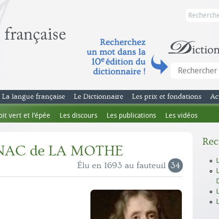
La langue française
Le Dictionnaire
Les prix et fondations
Ac
bit vert et l’épée
Les discours
Les publications
Les vidéos
Rec
GNAC de LA MOTHE
Élu en 1693 au fauteuil
34