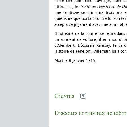
laissé cinquante-cinq ouvrages, dont 
littéraires, le
Traité de l’existence de Di
une controverse qui dura trois ans e
quiétisme que portait contre lui son te
accepta ce jugement avec une admirable
Il fut exilé de la cour et se retira da
un accident de voiture, il en mourut s
d’Alembert. L’Écossais Ramsay, le car
Histoire de Fénelon ; Villemain lui a co
Mort le 8 janvier 1715.
Œuvres
1687
Traité de l’éducation des filles
Discours et travaux académ
1688
Traité du ministère des pasteurs
Discours de réception de l’abbé de Fénel
1699
Les Aventures de Télémaque