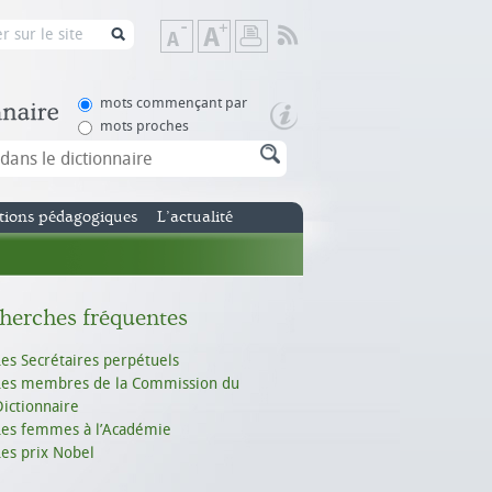
Flux
Diminuer
Augmenter
Imprimer
RSS
la
la
taille
taille
de
de
mots commençant par
texte
texte
mots proches
tions pédagogiques
L’actualité
herches fréquentes
Les Secrétaires perpétuels
Les membres de la Commission du
Dictionnaire
Les femmes à l’Académie
Les prix Nobel