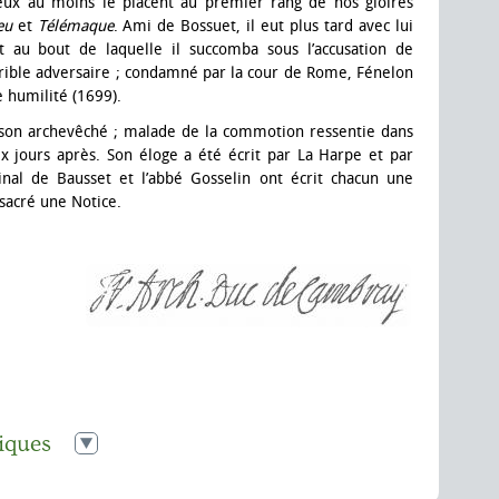
deux au moins le placent au premier rang de nos gloires
eu
et
Télémaque
. Ami de Bossuet, il eut plus tard avec lui
t au bout de laquelle il succomba sous l’accusation de
rrible adversaire ; condamné par la cour de Rome, Fénelon
 humilité (1699).
ns son archevêché ; malade de la commotion ressentie dans
ix jours après. Son éloge a été écrit par La Harpe et par
dinal de Bausset et l’abbé Gosselin ont écrit chacun une
nsacré une Notice.
iques
on
,
le 31 mars 1693