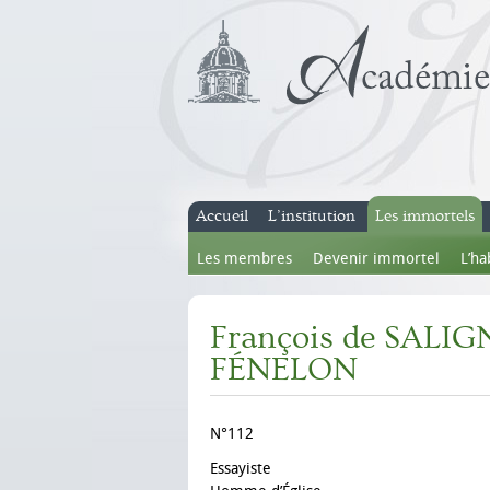
Accueil
L’institution
Les immortels
Les membres
Devenir immortel
L’ha
François de SALI
FÉNELON
N°112
Essayiste