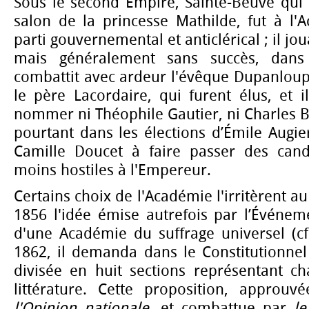
Sous le second Empire, Sainte-Beuve qui 
salon de la princesse Mathilde, fut à l'
parti gouvernemental et anticlérical ; il jo
mais généralement sans succès, dans 
combattit avec ardeur l'évêque Dupanloup
le père Lacordaire, qui furent élus, et i
nommer ni Théophile Gautier, ni Charles Bau
pourtant dans les élections d’Émile Augi
Camille Doucet à faire passer des cand
moins hostiles à l'Empereur.
Certains choix de l'Académie l'irritèrent au 
1856 l'idée émise autrefois par l’Événem
d'une Académie du suffrage universel (cf
1862, il demanda dans le Constitutionnel
divisée en huit sections représentant 
littérature. Cette proposition, approu
l'Opinion nationale
, et combattue par
l