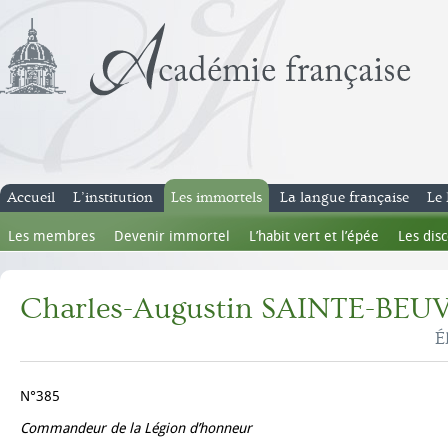
Accueil
L’institution
Les immortels
La langue française
Le 
Les membres
Devenir immortel
L’habit vert et l’épée
Les dis
Charles-Augustin SAINTE-BEU
É
N°385
Commandeur de la Légion d’honneur