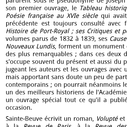
parurent sous le pseudonyme de Joseph
son premier ouvrage, le
Tableau historiq
Poésie française au XVIe siècle
qui avait
précédente est toujours consulté avec f
Histoire de Port-Royal ; ses Critiques et po
volumes parus de 1832 à 1839, ses
Cause
Nouveaux Lundis
, forment un monument de
des plus remarquables ; dans ces deux de
s'occupe souvent du présent et aussi du 
jugeant les auteurs et les ouvrages avec 
mais apportant sans doute un peu de parti
contemporains ; on pourrait néanmoins 
un des meilleurs historiens de l'Académie,
un ouvrage spécial tout ce qu'il a publi
occasion.
Sainte-Beuve écrivit un roman,
Volupté
et
à la
Revue de Paris
, à la
Revue de