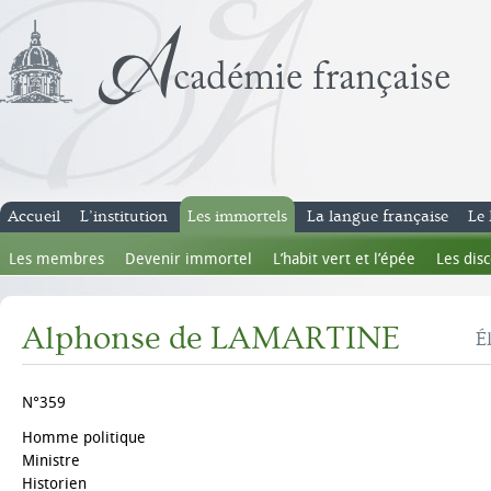
Accueil
L’institution
Les immortels
La langue française
Le 
Les membres
Devenir immortel
L’habit vert et l’épée
Les dis
Alphonse de LAMARTINE
É
N°359
Homme politique
Ministre
Historien