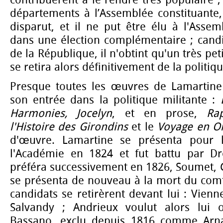
contribuèrent à le rendre très populaire ; 
départements à l’Assemblée constituante,
disparut, et il ne put être élu à l'Assem
dans une élection complémentaire ; candi
de la République, il n'obtint qu'un très pet
se retira alors définitivement de la politiqu
Presque toutes les œuvres de Lamartine
son entrée dans la politique militante :
Harmonies, Jocelyn
, et en prose,
Ra
l'Histoire des Girondins
et le
Voyage en Or
d'œuvre. Lamartine se présenta pour 
l'Académie en 1824 et fut battu par Dr
préféra successivement en 1826, Soumet, Gu
se présenta de nouveau à la mort du comt
candidats se retirèrent devant lui : Vienne
Salvandy ; Andrieux voulut alors lui
Bassano, exclu depuis 1816 comme Arna