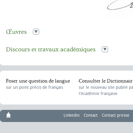
Œuvres
Méditations poétiques
1820
Discours et travaux académiques
Nouvelles méditations poétiques
1822
Discours de réception d’Alphonse de Lamartine
,
le 1 avril 1830
La mort de Socrate
1823
Lettre à Casimir Delavigne
1824
Poser une question de langue
Consulter le Dictionnair
Le dernier chant du pélerinage d’Harold
1825
sur un point précis de français
sur le nouveau site publié p
l'Académie française
Épîtres. Le chant du sacre, ou la veillée 
1826
Cantates pour les établissements de Sai
1829
Nicolas
Linkedin
Contact
Contact presse
Harmonies poétiques et religieuses, 2 v
1830