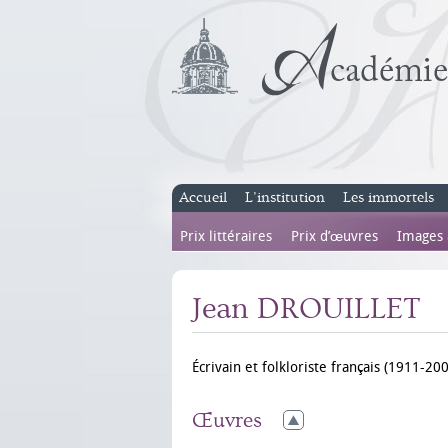
Accueil
L’institution
Les immortels
Prix littéraires
Prix d’œuvres
Images
Jean DROUILLET
Écrivain et folkloriste français (1911-200
Œuvres