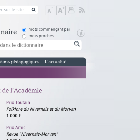
Flux
Diminuer
Augmenter
Imprimer
RSS
la
la
taille
taille
de
de
mots commençant par
texte
texte
mots proches
tions pédagogiques
L’actualité
x de l’Académie
Prix Toutain
Folklore du Nivernais et du Morvan
1 000 F
Prix Amic
Revue "Nivernais-Morvan"