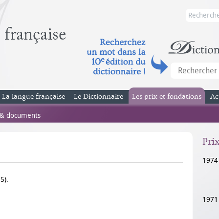
La langue française
Le Dictionnaire
Les prix et fondations
Ac
 & documents
Pri
1974
5).
1971