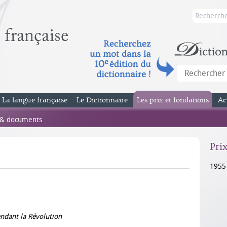
La langue française
Le Dictionnaire
Les prix et fondations
Ac
 & documents
Pri
1955
endant la Révolution