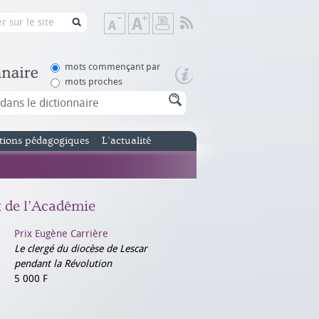
Flux
Diminuer
Augmenter
Imprimer
RSS
la
la
taille
taille
de
de
mots commençant par
texte
texte
mots proches
tions pédagogiques
L’actualité
x de l’Académie
Prix Eugène Carrière
Le clergé du diocèse de Lescar
pendant la Révolution
5 000 F