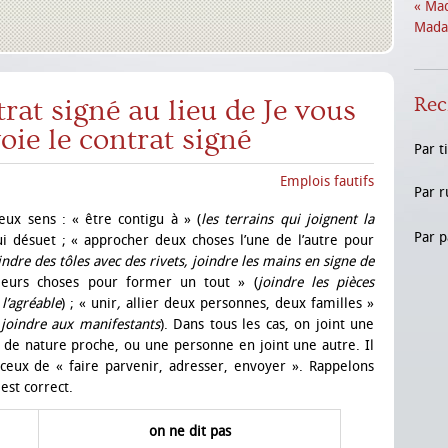
« Mad
Madam
Rec
trat signé au lieu de Je vous
oie le contrat signé
Par t
Emplois fautifs
Par r
ux sens : « être contigu à » (
les terrains qui joignent la
Par p
i désuet ; « approcher deux choses l’une de l’autre pour
indre des tôles avec des rivets, joindre les mains en signe de
ieurs choses pour former un tout » (
joindre les pièces
 l’agréable
) ;
« unir
,
allier deux personnes, deux familles »
e joindre aux manifestants
). Dans tous les cas, on joint une
de nature proche, ou une personne en joint une autre. Il
ceux de « faire parvenir, adresser, envoyer ». Rappelons
…
est correct.
on ne dit pas