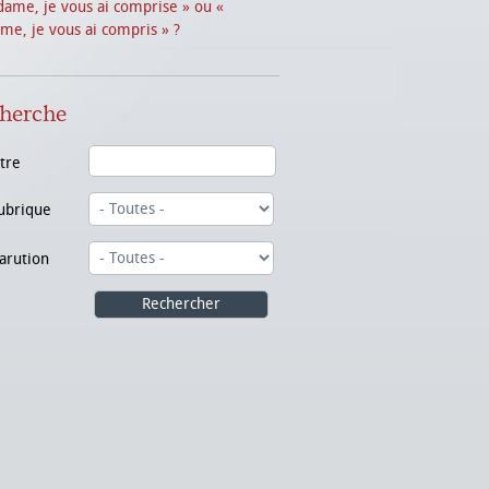
ame, je vous ai comprise » ou «
e, je vous ai compris » ?
herche
itre
ubrique
arution