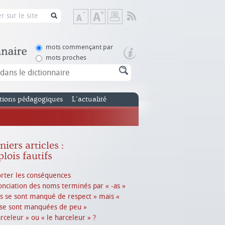
Flux
Diminuer
Augmenter
Imprimer
RSS
la
la
taille
taille
de
de
mots commençant par
texte
texte
mots proches
tions pédagogiques
L’actualité
iers articles :
lois fautifs
rter les conséquences
nciation des noms terminés par « -as »
es se sont manqué de respect » mais «
 se sont manquées de peu »
arceleur » ou « le harceleur » ?