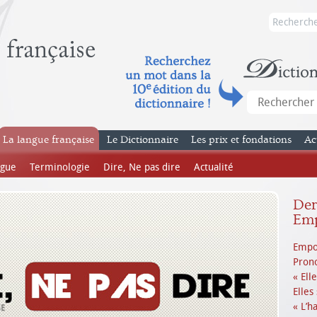
La langue française
Le Dictionnaire
Les prix et fondations
Ac
ngue
Terminologie
Dire, Ne pas dire
Actualité
Dern
Emp
Empo
Prono
« Ell
Elles
« L’h