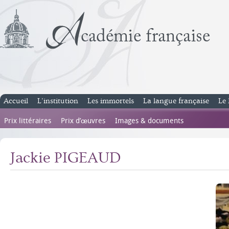
Accueil
L’institution
Les immortels
La langue française
Le 
Prix littéraires
Prix d’œuvres
Images & documents
Jackie PIGEAUD