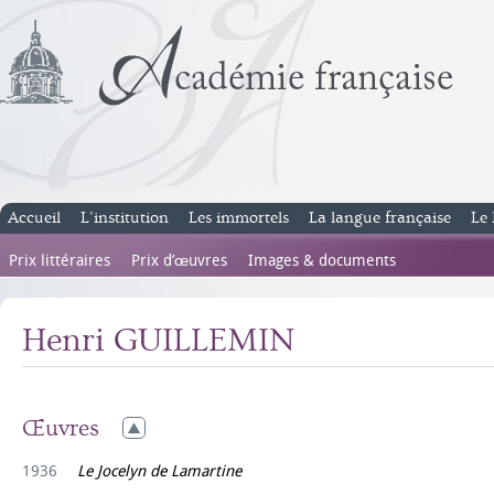
Accueil
L’institution
Les immortels
La langue française
Le 
Prix littéraires
Prix d’œuvres
Images & documents
Henri GUILLEMIN
Œuvres
1936
Le Jocelyn de Lamartine