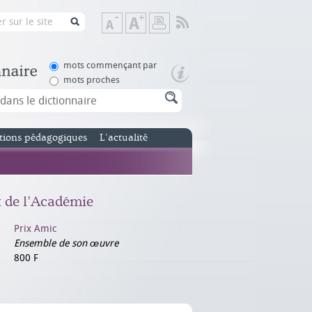
Flux
Diminuer
Augmenter
Imprimer
RSS
la
la
taille
taille
de
de
mots commençant par
texte
texte
mots proches
tions pédagogiques
L’actualité
x de l’Académie
Prix Amic
Ensemble de son œuvre
800 F