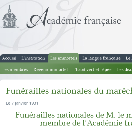
Accueil
L’institution
Les immortels
La langue française
Le 
Les membres
Devenir immortel
L’habit vert et l’épée
Les dis
Funérailles nationales du maréch
Le 7 janvier 1931
Funérailles nationales de M. le 
membre de l’Académie fr