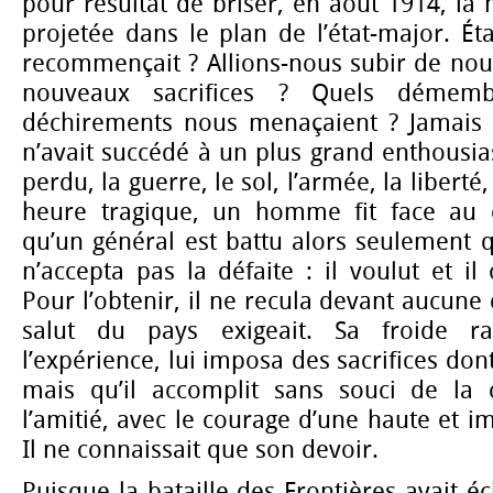
pour résultat de briser, en août 1914, l
projetée dans le plan de l’état-major. Ét
recommençait ? Allions-nous subir de nouv
nouveaux sacrifices ? Quels démem
déchirements nous menaçaient ? Jamais 
n’avait succédé à un plus grand enthousia
perdu, la guerre, le sol, l’armée, la liberté,
heure tragique, un homme fit face au de
qu’un général est battu alors seulement qu’
n’accepta pas la défaite : il voulut et il 
Pour l’obtenir, il ne recula devant aucune
salut du pays exigeait. Sa froide ra
l’expérience, lui imposa des sacrifices don
mais qu’il accomplit sans souci de la
l’amitié, avec le courage d’une haute et i
Il ne connaissait que son devoir.
Puisque la bataille des Frontières avait é