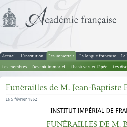
Accueil
L’institution
Les immortels
La langue française
Le 
Les membres
Devenir immortel
L’habit vert et l’épée
Les dis
Funérailles de M. Jean-Baptiste 
Le 5 février 1862
INSTITUT IMPÉRIAL DE FRA
FUNÉRAILLES DE M. B