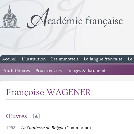
Accueil
L’institution
Les immortels
La langue française
Le 
Prix littéraires
Prix d’œuvres
Images & documents
Françoise WAGENER
Œuvres
1998
La Comtesse de Boigne
(Flammarion)