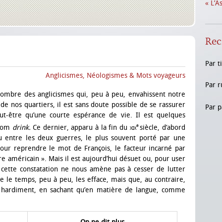
« L’A
Rec
Par t
Anglicismes, Néologismes & Mots voyageurs
Par r
 nombre des anglicismes qui, peu à peu, envahissent notre
de nos quartiers, il est sans doute possible de se rassurer
Par p
ut-être qu’une courte espérance de vie. Il est quelques
e
 nom
drink.
Ce dernier, apparu à la fin du
xix
siècle, d’abord
du entre les deux guerres, le plus souvent porté par une
ur reprendre le mot de François, le facteur incarné par
re américain ». Mais il est aujourd’hui désuet ou, pour user
 cette constatation ne nous amène pas à cesser de lutter
e le temps, peu à peu, les efface, mais que, au contraire,
s hardiment, en sachant qu’en matière de langue, comme