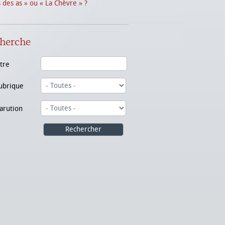
s des as » ou « La Chèvre » ?
herche
itre
ubrique
arution