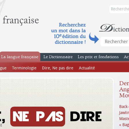
La langue française
Le Dictionnaire
Les prix et fondations
Ac
ngue
Terminologie
Dire, Ne pas dire
Actualité
Dern
Ang
Mot
Back-
Jawli
Mast
« Bag