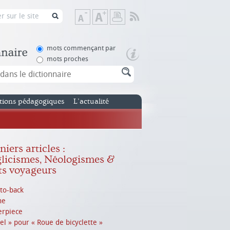
Flux
Diminuer
Augmenter
Imprimer
RSS
la
la
taille
taille
de
de
mots commençant par
texte
texte
mots proches
tions pédagogiques
L’actualité
iers articles :
licismes, Néologismes &
s voyageurs
to-back
ne
erpiece
el » pour « Roue de bicyclette »