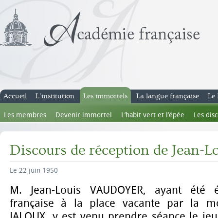
Accueil
L’institution
Les immortels
La langue française
Le 
Les membres
Devenir immortel
L’habit vert et l’épée
Les dis
Discours de réception de Jean-L
Le 22 juin 1950
M. Jean-Louis VAUDOYER, ayant été é
française à la place vacante par la 
JALOUX, y est venu prendre séance le jeu