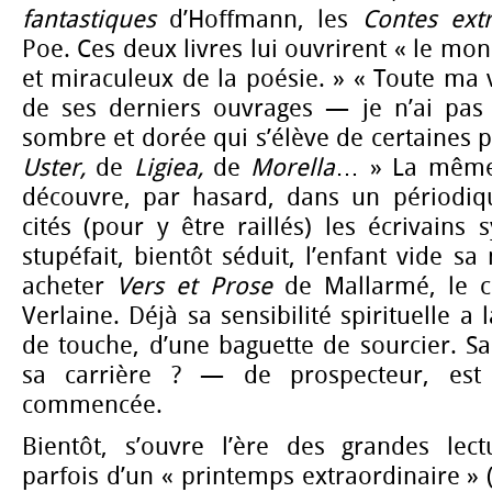
fantastiques
d’Hoffmann, les
Contes ext
Poe. Ces deux livres lui ouvrirent « le mo
et miraculeux de la poésie. » « Toute ma 
de ses derniers ouvrages — je n’ai pas é
sombre et dorée qui s’élève de certaines 
Uster,
de
Ligiea,
de
Morella
… » La même 
découvre, par hasard, dans un périodiqu
cités (pour y être raillés) les écrivains 
stupéfait, bientôt séduit, l’enfant vide s
acheter
Vers et Prose
de Mallarmé, le 
Verlaine. Déjà sa sensibilité spirituelle a 
de touche, d’une baguette de sourcier. Sa
sa carrière ? — de prospecteur, est 
commencée.
Bientôt, s’ouvre l’ère des grandes lectu
parfois d’un « printemps extraordinaire » (