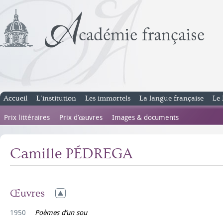
Accueil
L’institution
Les immortels
La langue française
Le 
Prix littéraires
Prix d’œuvres
Images & documents
Camille PÉDREGA
Œuvres
1950
Poèmes d’un sou