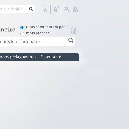
Flux
Diminuer
Augmenter
Imprimer
RSS
la
la
taille
taille
de
de
mots commençant par
texte
texte
mots proches
tions pédagogiques
L’actualité