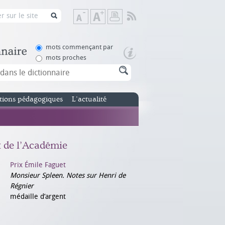
Flux
Diminuer
Augmenter
Imprimer
RSS
la
la
taille
taille
de
de
mots commençant par
texte
texte
mots proches
tions pédagogiques
L’actualité
x de l’Académie
Prix Émile Faguet
Monsieur Spleen. Notes sur Henri de
Régnier
médaille d’argent