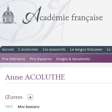
Accueil
L’institution
Les immortels
La langue française
Le 
Prix littéraires
Prix d’œuvres
Images & documents
Anne ACOLUTHE
Œuvres
1971
Mini bestiaire