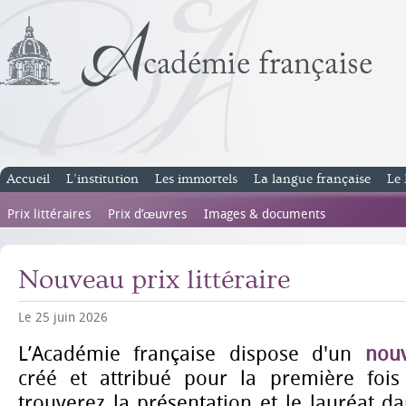
Accueil
L’institution
Les immortels
La langue française
Le 
Prix littéraires
Prix d’œuvres
Images & documents
Nouveau prix littéraire
Le 25 juin 2026
L’Académie française dispose d'un
nouv
créé et attribué pour la première foi
trouverez la présentation et le lauréat da