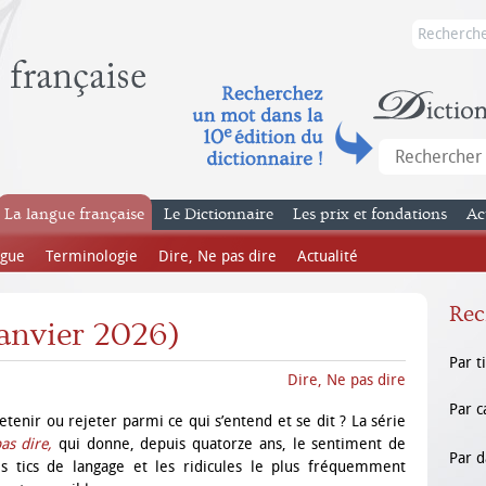
La langue française
Le Dictionnaire
Les prix et fondations
Ac
ngue
Terminologie
Dire, Ne pas dire
Actualité
Rec
Janvier 2026)
Par t
Dire, Ne pas dire
Par c
etenir ou rejeter parmi ce qui s’entend et se dit ? La série
as dire,
qui donne, depuis quatorze ans, le sentiment de
Par d
les tics de langage et les ridicules le plus fréquemment