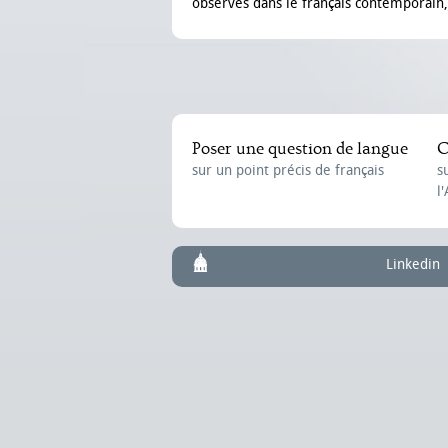
observés dans le français contemporain, 
Poser une question de langue
C
sur un point précis de français
s
l
Linkedin