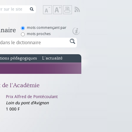
Flux
Diminuer
Augmenter
Imprimer
RSS
la
la
taille
taille
de
de
mots commençant par
texte
texte
mots proches
tions pédagogiques
L’actualité
x de l’Académie
Prix Alfred de Pontécoulant
Loin du pont d’Avignon
1 000 F