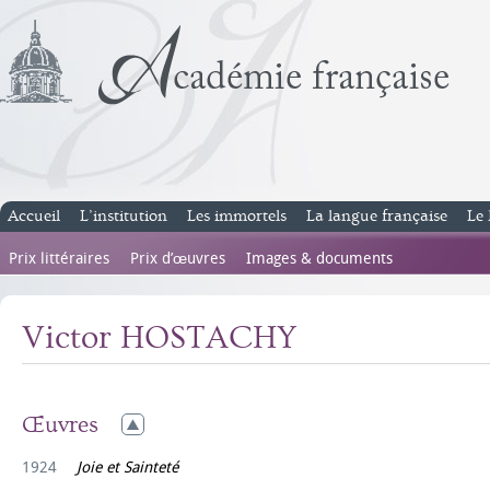
Accueil
L’institution
Les immortels
La langue française
Le 
Prix littéraires
Prix d’œuvres
Images & documents
Victor HOSTACHY
Œuvres
1924
Joie et Sainteté