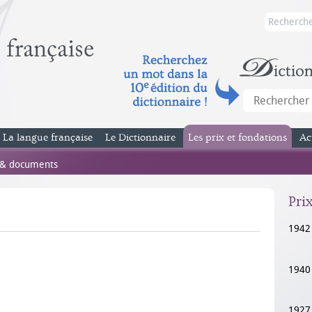
La langue française
Le Dictionnaire
Les prix et fondations
Ac
 & documents
Pri
1942
1940
1927