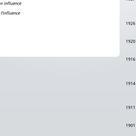
on influence
l’influence
1926
1920
1916
1914
1911
1901