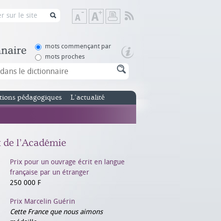
Flux
Diminuer
Augmenter
Imprimer
RSS
la
la
taille
taille
de
de
mots commençant par
texte
texte
mots proches
tions pédagogiques
L’actualité
x de l’Académie
Prix pour un ouvrage écrit en langue
française par un étranger
250 000 F
Prix Marcelin Guérin
Cette France que nous aimons