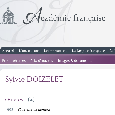
Accueil
L’institution
Les immortels
La langue française
Le 
Prix littéraires
Prix d’œuvres
Images & documents
Sylvie DOIZELET
Œuvres
1993
Chercher sa demeure