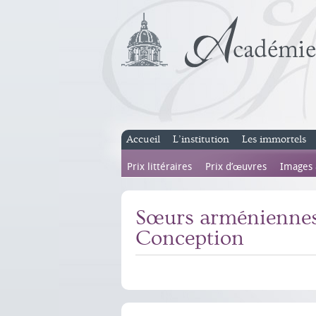
Accueil
L’institution
Les immortels
Prix littéraires
Prix d’œuvres
Images
Sœurs arméniennes
Conception