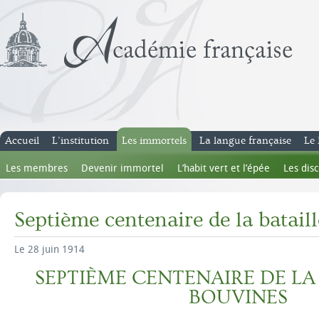
Accueil
L’institution
Les immortels
La langue française
Le 
Les membres
Devenir immortel
L’habit vert et l’épée
Les dis
Septième centenaire de la batail
Le 28 juin 1914
SEPTIÈME CENTENAIRE DE LA
BOUVINES