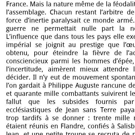
France. Mais la nature même de la féodalité
l’assemblage. Chacun restant l’arbitre d
force d’inertie paralysait ce monde armé
guerre ne permettait nulle part la neu
L’influence que dans tous les pays elle ex
impérial se joignit au prestige que l’œu
obtenu, pour éteindre la fièvre de l’a
consciencieux parmi les hommes d’épée, 
l’incertitude, aimèrent mieux attendre
décider. Il n’y eut de mouvement spontan
l’on gardait à Philippe Auguste rancune de
et quarante mille combattants suivirent le
fallut que les subsides fournis par 
ecclésiastiques de Jean sans Terre pay
trop tardifs à se donner : trente mille 
étaient réunis en Flandre, confiés à Salis
Jean, et une petite troupe se recruta d