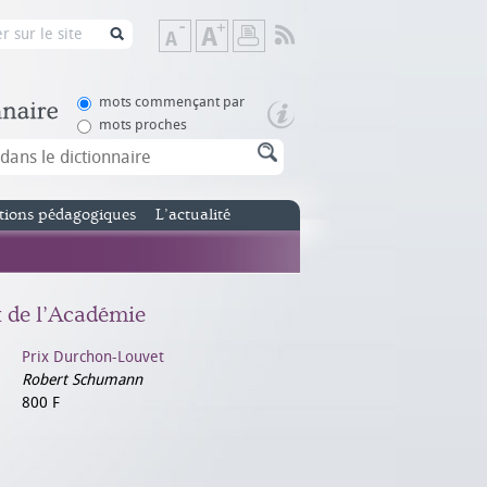
Flux
Diminuer
Augmenter
Imprimer
RSS
la
la
taille
taille
de
de
mots commençant par
texte
texte
mots proches
tions pédagogiques
L’actualité
x de l’Académie
Prix Durchon-Louvet
Robert Schumann
800 F