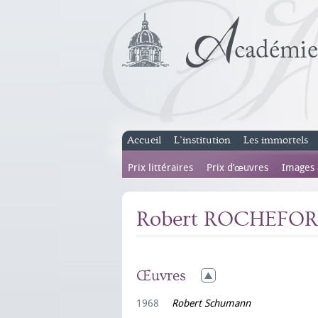
Accueil
L’institution
Les immortels
Prix littéraires
Prix d’œuvres
Images
Robert ROCHEFO
Œuvres
1968
Robert Schumann