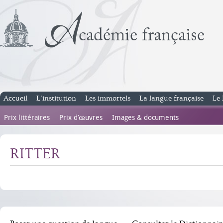
Accueil
L’institution
Les immortels
La langue française
Le 
Prix littéraires
Prix d’œuvres
Images & documents
RITTER