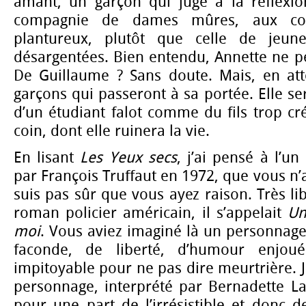
amant, un garçon qui juge à la réflexion
compagnie de dames mûres, aux c
plantureux, plutôt que celle de jeune
désargentées. Bien entendu, Annette ne p
De Guillaume ? Sans doute. Mais, en att
garçons qui passeront à sa portée. Elle se
d’un étudiant falot comme du fils trop cré
coin, dont elle ruinera la vie.
En lisant
Les Yeux secs
, j’ai pensé à l’un
par François Truffaut en 1972, que vous n’
suis pas sûr que vous ayez raison. Très li
roman policier américain, il s’appelait
Un
moi
. Vous aviez imaginé là un personnag
faconde, de liberté, d’humour enjoué
impitoyable pour ne pas dire meurtrière.
personnage, interprété par Bernadette La
pour une part de l’irrésistible et donc d