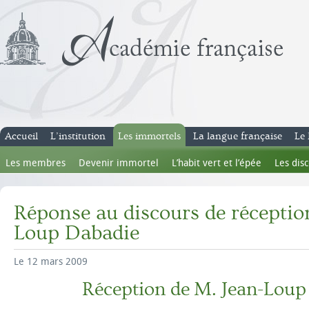
Accueil
L’institution
Les immortels
La langue française
Le 
Les membres
Devenir immortel
L’habit vert et l’épée
Les dis
Réponse au discours de réceptio
Loup Dabadie
Le 12 mars 2009
Réception de M. Jean-Loup