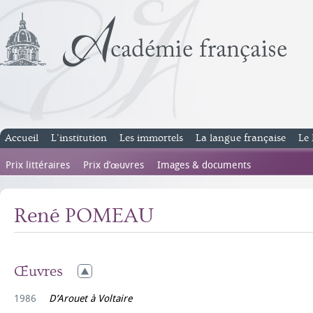
Accueil
L’institution
Les immortels
La langue française
Le 
Prix littéraires
Prix d’œuvres
Images & documents
René POMEAU
Œuvres
1986
D’Arouet à Voltaire