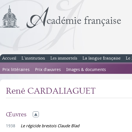
Accueil
L’institution
Les immortels
La langue française
Le 
Prix littéraires
Prix d’œuvres
Images & documents
René CARDALIAGUET
Œuvres
1938
Le régicide brestois Claude Blad