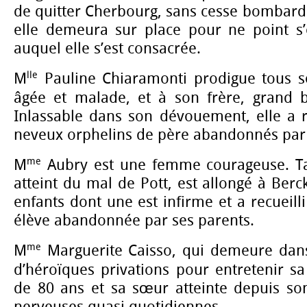
de quitter Cherbourg, sans cesse bombard
elle demeura sur place pour ne point s
auquel elle s’est consacrée.
lle
M
Pauline Chiaramonti prodigue tous s
âgée et malade, et à son frère, grand b
Inlassable dans son dévouement, elle a re
neveux orphelins de père abandonnés par
me
M
Aubry est une femme courageuse. Ta
atteint du mal de Pott, est allongé à Berck
enfants dont une est infirme et a recueill
élève abandonnée par ses parents.
me
M
Marguerite Caisso, qui demeure dans 
d’héroïques privations pour entretenir s
de 80 ans et sa sœur atteinte depuis son
nerveuses quasi quotidiennes.