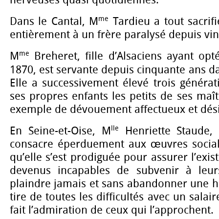
me
Dans le Cantal, M
Tardieu a tout sacrif
entièrement à un frère paralysé depuis vin
me
M
Breheret, fille d’Alsaciens ayant op
1870, est servante depuis cinquante ans d
Elle a successivement élevé trois généra
ses propres enfants les petits de ses maî
exemple de dévouement affectueux et dési
lle
En Seine-et-Oise, M
Henriette Staude, f
consacre éperduement aux œuvres soci
qu’elle s’est prodiguée pour assurer l’exi
devenus incapables de subvenir à leur
plaindre jamais et sans abandonner une h
tire de toutes les difficultés avec un salai
fait l’admiration de ceux qui l’approchent.