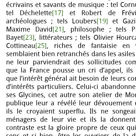
écrivains et savants de musique : tel Corn
tel Déchelette
[17]
et Robert de Frévi
archéologues ; tels Loubers
[19]
et Gazi
Maxime David
[21]
, philosophe ; tels Pi
Bayet
[23]
, littérateurs ; tels Olivier Hour
Cottineau
[25]
, riches de fantaisie en
semblaient bien retranchés dans les asiles 
ne leur parviendrait des sollicitudes co
que la France pousse un cri d’appel, ils l
que l’intérêt général ait besoin de leurs co
d’intérêts particuliers. Celui-ci abandonn
ses Glycines, cet autre son atelier de Mo
publique leur a révélé leur dévouement q
ils le croyaient superflu. Ils ne songea
ménagers de leur vie et ils la donnent
contraste est la gloire propre de ceux qui