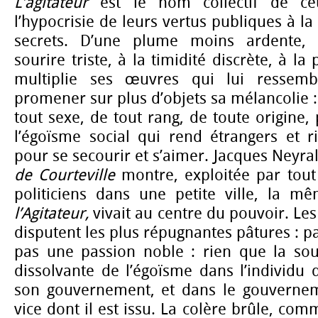
L’agitateur
est le nom collectif de ce
l’hypocrisie de leurs vertus publiques à la 
secrets. D’une plume moins ardente, 
sourire triste, à la timidité discrète, à l
multiplie ses œuvres qui lui ressem
promener sur plus d’objets sa mélancolie 
tout sexe, de tout rang, de toute origine,
l’égoïsme social qui rend étrangers et ri
pour se secourir et s’aimer. Jacques Neyra
de Courteville
montre, exploitée par tout
politiciens dans une petite ville, la m
l’Agitateur,
vivait au centre du pouvoir. Les
disputent les plus répugnantes pâtures : p
pas une passion noble : rien que la sou
dissolvante de l’égoïsme dans l’individu 
son gouvernement, et dans le gouvernem
vice dont il est issu. La colère brûle, com