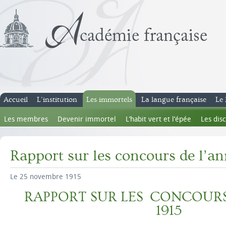
Accueil
L’institution
Les immortels
La langue française
Le 
Les membres
Devenir immortel
L’habit vert et l’épée
Les dis
Rapport sur les concours de l’an
Le 25 novembre 1915
RAPPORT SUR LES CONCOURS
1915