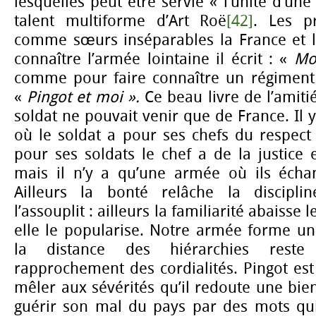
lesquelles peut être servie « l’unité d’une 
talent multiforme d’Art Roë
[42]
. Les pr
comme sœurs inséparables la France et la
connaître l’armée lointaine il écrit : «
Mo
comme pour faire connaître un régiment fr
«
Pingot et moi ».
Ce beau livre de l’amitié 
soldat ne pouvait venir que de France. Il 
où le soldat a pour ses chefs du respect 
pour ses soldats le chef a de la justice e
mais il n’y a qu’une armée où ils échang
Ailleurs la bonté relâche la discipli
l’assouplit : ailleurs la familiarité abaisse 
elle le popularise. Notre armée forme un
la distance des hiérarchies reste
rapprochement des cordialités. Pingot est 
mêler aux sévérités qu’il redoute une bie
guérir son mal du pays par des mots qu