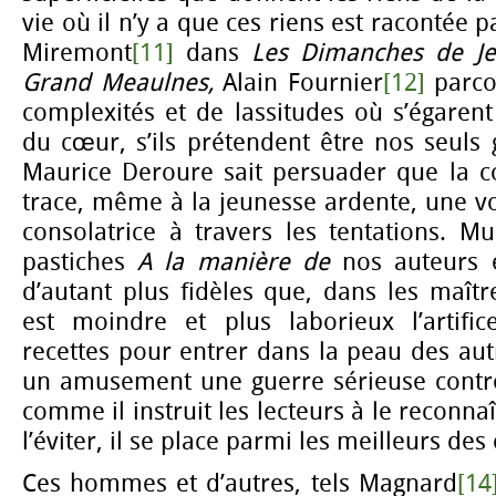
vie où il n’y a que ces riens est racontée p
Miremont
[11]
dans
Les Dimanches de J
Grand Meaulnes,
Alain Fournier
[12]
parco
complexités et de lassitudes où s’égarent
du cœur, s’ils prétendent être nos seuls
Maurice Deroure sait persuader que la c
trace, même à la jeunesse ardente, une voi
consolatrice à travers les tentations. Mu
pastiches
A la manière de
nos auteurs e
d’autant plus fidèles que, dans les maître
est moindre et plus laborieux l’artifi
recettes pour entrer dans la peau des au
un amusement une guerre sérieuse contre 
comme il instruit les lecteurs à le reconnaî
l’éviter, il se place parmi les meilleurs des c
Ces hommes et d’autres, tels Magnard
[14