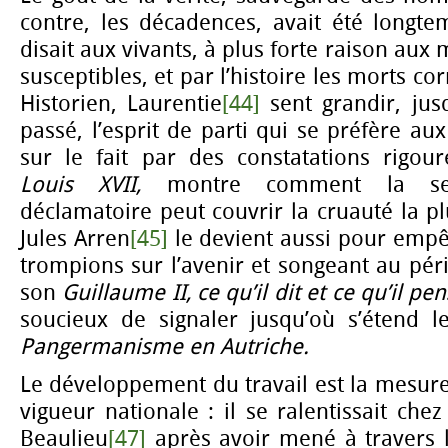
contre, les décadences, avait été longte
disait aux vivants, à plus forte raison aux
susceptibles, et par l’histoire les morts cor
Historien, Laurentie
[44]
sent grandir, jus
passé, l’esprit de parti qui se préfère aux 
sur le fait par des constatations rigou
Louis
XVII,
montre comment la sens
déclamatoire peut couvrir la cruauté la pl
Jules Arren
[45]
le devient aussi pour emp
trompions sur l’avenir et songeant au pé
son
Guillaume II, ce qu’il dit et ce qu’il pe
soucieux de signaler jusqu’où s’étend l
Pangermanisme en Autriche.
Le développement du travail est la mesure 
vigueur nationale : il se ralentissait che
Beaulieu
[47]
après avoir mené à travers 