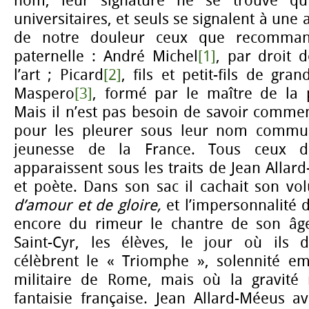
nom, leur signature ne se trouve qu
universitaires, et seuls se signalent à une 
de notre douleur ceux que recomma
paternelle : André Michel
[1]
, par droit 
l’art ; Picard
[2]
, fils et petit-fils de gr
Maspero
[3]
, formé par le maître de la pl
Mais il n’est pas besoin de savoir commen
pour les pleurer sous leur nom commun
jeunesse de la France. Tous ceux 
apparaissent sous les traits de Jean Allar
et poète. Dans son sac il cachait son v
d’amour et de gloire,
et l’impersonnalité d
encore du rimeur le chantre de son âg
Saint-Cyr, les élèves, le jour où ils de
célèbrent le « Triomphe », solennité em
militaire de Rome, mais où la gravité 
fantaisie française. Jean Allard-Méeus a