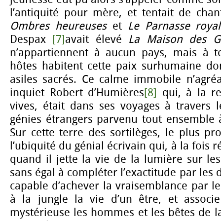
l’antiquité pour mère, et tentait de ch
Ombres heureuses
et
Le Parnasse roya
Despax
[7]
avait élevé
La Maison des G
n’appartiennent à aucun pays, mais à to
hôtes habitent cette paix surhumaine don
asiles sacrés. Ce calme immobile n’agréa
inquiet Robert d’Humières
[8]
qui, à la r
vives, était dans ses voyages à travers l
génies étrangers parvenu tout ensemble à 
Sur cette terre des sortilèges, le plus pr
l’ubiquité du génial écrivain qui, à la fois
quand il jette la vie de la lumière sur le
sans égal à compléter l’exactitude par les 
capable d’achever la vraisemblance par l
à la jungle la vie d’un être, et assoc
mystérieuse les hommes et les bêtes de la 