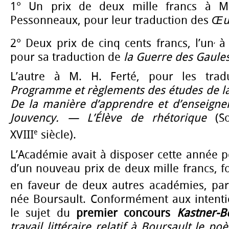
1° Un prix de deux mille francs à M
Pessonneaux, pour leur traduction des
Œuv
,
2° Deux prix de cinq cents francs, l’un
à
pour sa traduction de
la Guerre des Gaules
L’autre à M. H. Ferté, pour les tradu
Programme et règlements des études de la
De la manière d’apprendre et d’enseigner
Jouvency. — L’Élève de rhétorique
(So
e
XVIII
siècle).
L’Académie avait à disposer cette année p
d’un nouveau prix de deux mille francs, f
en faveur de deux autres académies, pa
née Boursault. Conformément aux intentio
le sujet du
premier concours
Kastner-B
travail littéraire relatif à Boursault le po