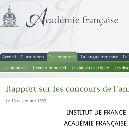
Accueil
L’institution
Les immortels
La langue française
Le 
Les membres
Devenir immortel
L’habit vert et l’épée
Les dis
Rapport sur les concours de l’a
Le 16 novembre 1893
INSTITUT DE FRANCE
ACADÉMIE FRANÇAISE.