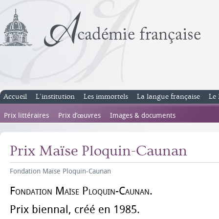
Accueil
L’institution
Les immortels
La langue française
Le 
Prix littéraires
Prix d’œuvres
Images & documents
Prix Maïse Ploquin-Caunan
Fondation Maïse Ploquin-Caunan
Fondation Maïse Ploquin-Caunan.
Prix biennal, créé en 1985.