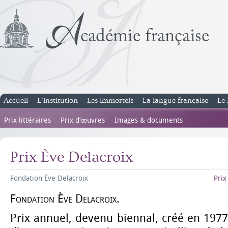
Accueil
L’institution
Les immortels
La langue française
Le 
Prix littéraires
Prix d’œuvres
Images & documents
Prix Ève Delacroix
Fondation Ève Delacroix
Prix
Fondation Ève Delacroix.
Prix annuel, devenu biennal, créé en 1977.