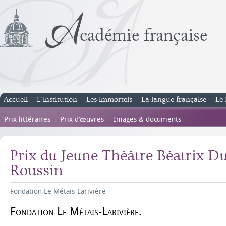
Accueil
L’institution
Les immortels
La langue française
Le 
Prix littéraires
Prix d’œuvres
Images & documents
Prix du Jeune Théâtre Béatrix 
Roussin
Fondation Le Métais-Larivière
Fondation Le Métais-Larivière.