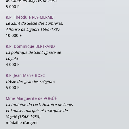
Missions étrangères de Paris
5 000 F
R.P. Théodule REY-MERMET
Le Saint du Siècle des Lumières.
Alfonso de Liguori 1696-1787
10 000 F
R.P. Dominique BERTRAND
La politique de Saint Ignace de
Loyola
4 000 F
R.P. Jean-Marie BOSC
L’Asie des grandes religions
5 000 F
Mme Marguerite de VOGÜÉ
La fontaine du cerf. Histoire de Louis
et Louise, marquis et marquise de
Vogüé (1868-1958)
médaille d’argent