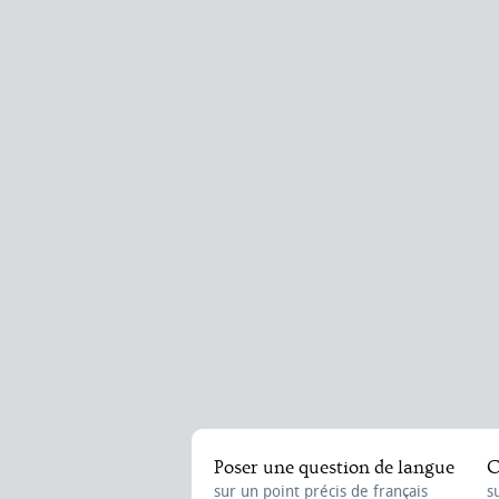
Poser une question de langue
C
sur un point précis de français
s