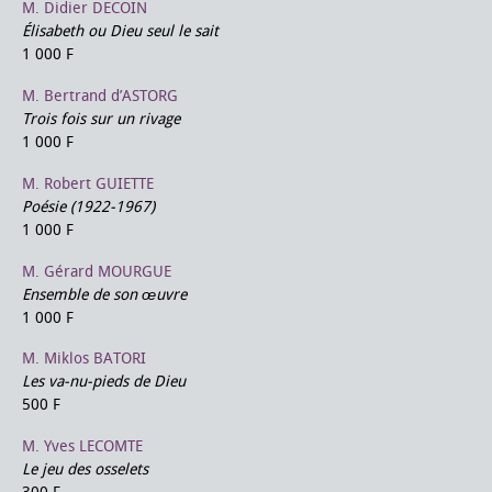
M. Didier DECOIN
Élisabeth ou Dieu seul le sait
1 000 F
M. Bertrand d’ASTORG
Trois fois sur un rivage
1 000 F
M. Robert GUIETTE
Poésie (1922-1967)
1 000 F
M. Gérard MOURGUE
Ensemble de son œuvre
1 000 F
M. Miklos BATORI
Les va-nu-pieds de Dieu
500 F
M. Yves LECOMTE
Le jeu des osselets