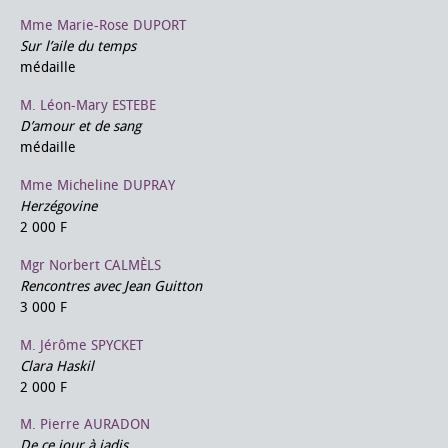
Mme Marie-Rose DUPORT
Sur l’aile du temps
médaille
M. Léon-Mary ESTEBE
D’amour et de sang
médaille
Mme Micheline DUPRAY
Herzégovine
2 000 F
Mgr Norbert CALMÈLS
Rencontres avec Jean Guitton
3 000 F
M. Jérôme SPYCKET
Clara Haskil
2 000 F
M. Pierre AURADON
De ce jour à jadis