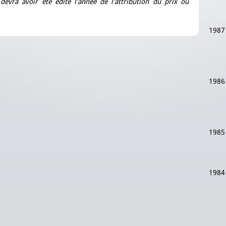
devra avoir été édité l'année de l'attribution du prix ou
1987
1986
1985
1984