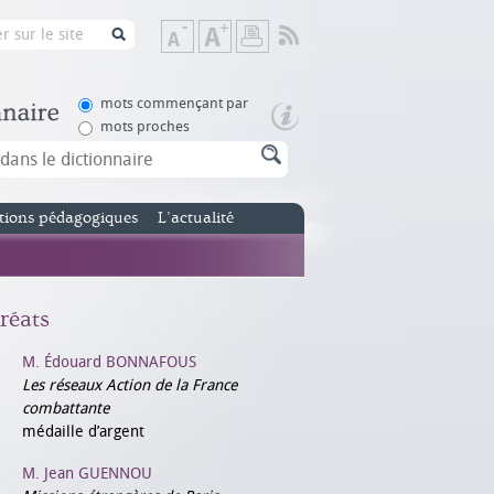
Flux
Diminuer
Augmenter
Imprimer
RSS
la
la
taille
taille
de
de
mots commençant par
texte
texte
mots proches
tions pédagogiques
L’actualité
réats
M. Édouard BONNAFOUS
Les réseaux Action de la France
combattante
médaille d’argent
M. Jean GUENNOU