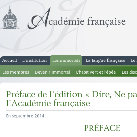
Accueil
L’institution
Les immortels
La langue française
Le 
Les membres
Devenir immortel
L’habit vert et l’épée
Les dis
Préface de l’édition « Dire, Ne pa
l’Académie française
En septembre 2014
PRÉFACE