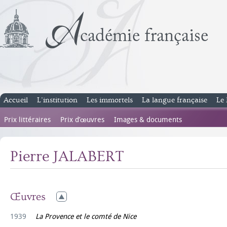
Accueil
L’institution
Les immortels
La langue française
Le 
Prix littéraires
Prix d’œuvres
Images & documents
Pierre JALABERT
Œuvres
1939
La Provence et le comté de Nice