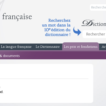
La langue française
Le Dictionnaire
Les prix et fondations
Ac
 & documents
a
ad.