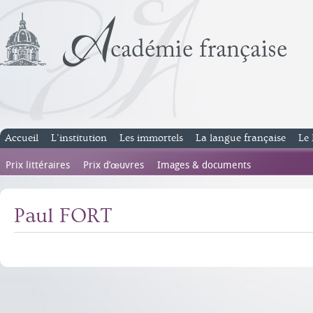
Accueil
L’institution
Les immortels
La langue française
Le 
Prix littéraires
Prix d’œuvres
Images & documents
Paul FORT