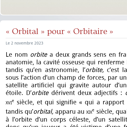
« Orbital » pour « Orbitaire »
Le 2 novembre 2023
Le nom
orbite
a deux grands sens en fran
anatomie, la cavité osseuse qui renferme l
tandis qu’en astronomie, l’
orbite,
c’est la
sous l’action d’un champ de forces, par un
satellite artificiel qui gravite autour d’
étoile. D’
orbite
dérivent deux adjectifs :
e
xvi
siècle, et qui signifie « qui a rapport à
e
tandis qu’
orbital,
apparu au
xix
siècle, qual
à l’orbite d’un corps céleste, d’un satellit