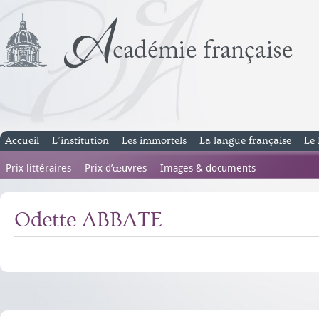
Accueil
L’institution
Les immortels
La langue française
Le 
Prix littéraires
Prix d’œuvres
Images & documents
Odette ABBATE