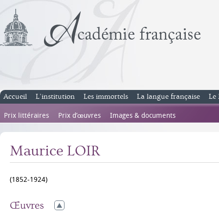
Accueil
L’institution
Les immortels
La langue française
Le 
Prix littéraires
Prix d’œuvres
Images & documents
Maurice LOIR
(1852-1924)
Œuvres